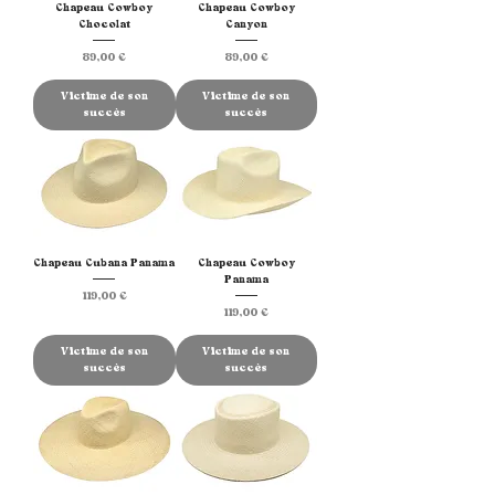
Chapeau Cowboy
Chapeau Cowboy
Chocolat
Canyon
Prix
Prix
89,00 €
89,00 €
Victime de son
Victime de son
succès
succès
Chapeau Cubana Panama
Chapeau Cowboy
Panama
Prix
119,00 €
Prix
119,00 €
Victime de son
Victime de son
succès
succès