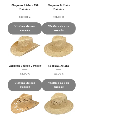
Chapeau Riviera XXL
Chapeau Indiana
Panama
Panama
Prix
Prix
149,00 €
119,00 €
Victime de son
Victime de son
succès
succès
Chapeau Jolene Cowboy
Chapeau Jolene
Prix
Prix
62,00 €
62,00 €
Victime de son
Victime de son
succès
succès