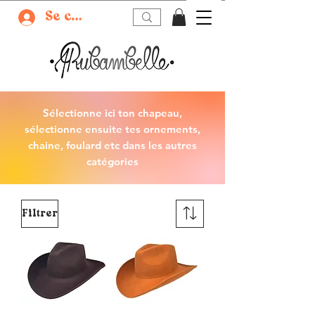
Se connecter
Sélectionne ici ton chapeau,
sélectionne ensuite tes ornements,
chaine, foulard etc dans les
autres
catégories
Filtrer