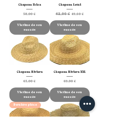
Chapeau Ibiza
Chapeau Letni
Prix
Prix original
62,00 €
Prix promotionnel
58,00 €
49,60 €
Victime de son
Victime de son
succès
succès
Chapeau Riviera
Chapeau Riviera XXL
Prix
Prix
65,00 €
69,00 €
Victime de son
Victime de son
succès
succès
Dernière pièce
Chapeau Palma
Chapeau Australia