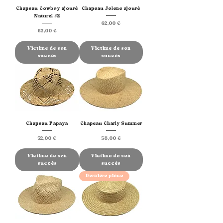
Chapeau Cowboy ajouré
Chapeau Jolene ajouré
Naturel #2
Prix
62,00 €
Prix
62,00 €
Victime de son
Victime de son
succès
succès
Chapeau Papaya
Chapeau Charly Summer
Prix
Prix
52,00 €
58,00 €
Victime de son
Victime de son
succès
succès
Dernière pièce