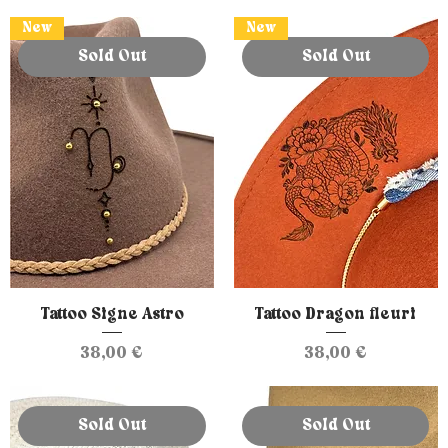
New
New
Sold Out
Sold Out
Tattoo Signe Astro
Tattoo Dragon fleuri
Prix
Prix
38,00 €
38,00 €
Sold Out
Sold Out