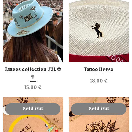
Tattoos collection JUL 👽
Tattoo Horse
🛸
Prix
18,00 €
Prix
15,00 €
Sold Out
Sold Out