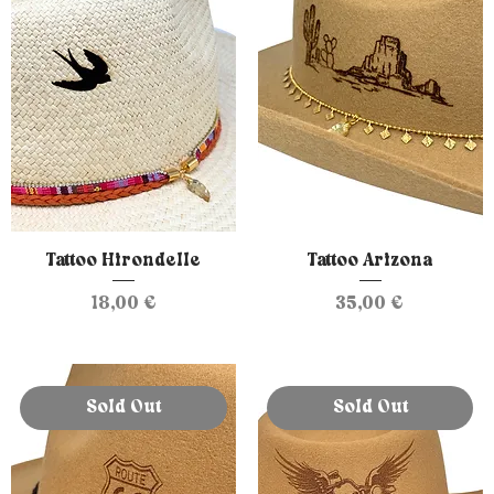
Tattoo Hirondelle
Tattoo Arizona
Prix
Prix
18,00 €
35,00 €
Sold Out
Sold Out