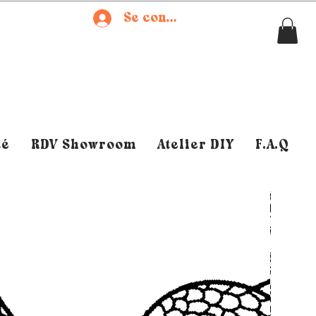
Se connecter
té
RDV Showroom
Atelier DIY
F.A.Q