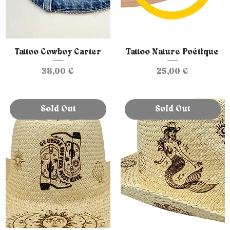
Tattoo Cowboy Carter
Tattoo Nature Poétique
Prix
Prix
38,00 €
25,00 €
Sold Out
Sold Out