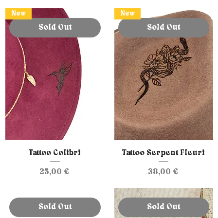
New
New
Sold Out
Sold Out
Tattoo Colibri
Tattoo Serpent Fleuri
Prix
Prix
25,00 €
38,00 €
Sold Out
Sold Out