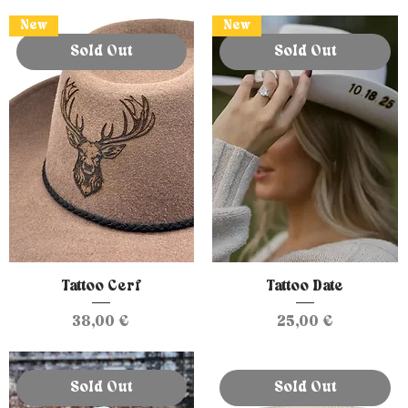
New
New
Sold Out
Sold Out
Tattoo Cerf
Tattoo Date
Prix
Prix
38,00 €
25,00 €
Sold Out
Sold Out