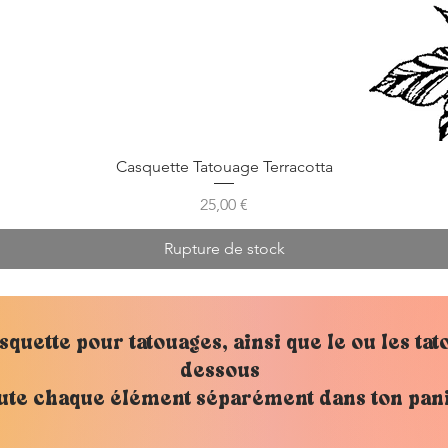
Casquette Tatouage Terracotta
Prix
25,00 €
Rupture de stock
squette pour tatouages, ainsi que le ou les tat
dessous
ute chaque élément séparément dans ton pan