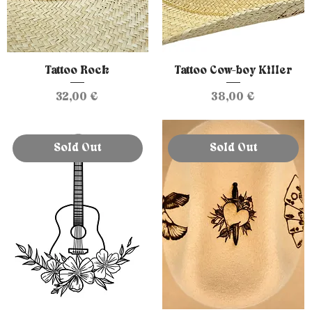
Tattoo Rock
Tattoo Cow-boy Killer
Prix
Prix
32,00 €
38,00 €
Sold Out
Sold Out