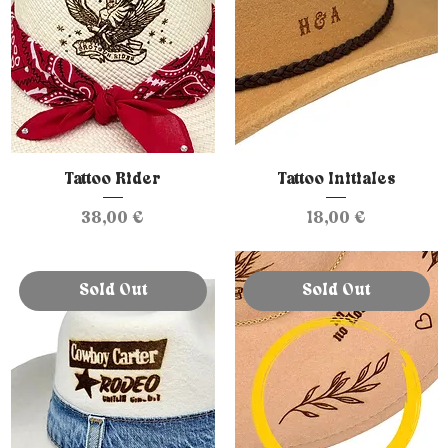
Tattoo Rider
Tattoo Initiales
Prix
Prix
38,00 €
18,00 €
Sold Out
Sold Out