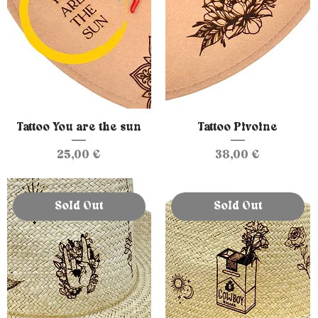
Tattoo You are the sun
Tattoo Pivoine
Prix
Prix
25,00 €
38,00 €
Sold Out
Sold Out