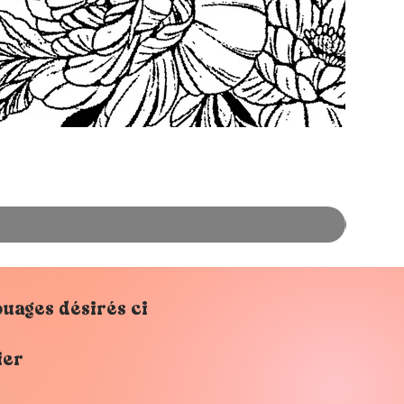
ouages désirés ci
ier