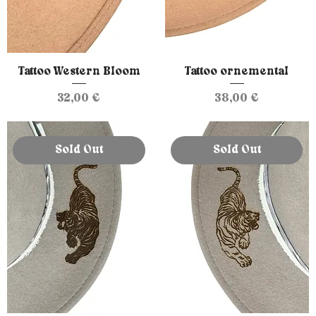
Tattoo Western Bloom
Tattoo ornemental
Prix
Prix
32,00 €
38,00 €
Sold Out
Sold Out