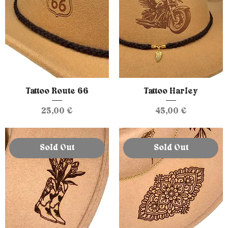
Tattoo Route 66
Tattoo Harley
Prix
Prix
25,00 €
45,00 €
Sold Out
Sold Out