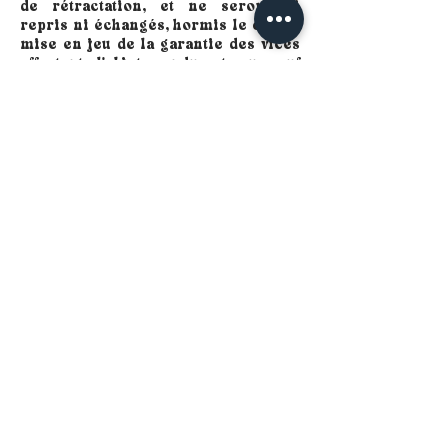
de rétractation, et ne seront ni
repris ni échangés, hormis le cas de
mise en jeu de la garantie des vices
affectant l'objet vendu et ou sauf
erreur de notre part ou
personnalisation non conforme à la
demande du client. L'attention du
client est attirée par le fait que ces
biens vendus sont confectionnés
artisanalement.
ARTICLE 7
-
Données personnelles
Les informations que vous nous
communiquez dans la cadre de vos
commandes sont à destination de
Rubambelle et sont utilisées pour le
traitement et le suivi de vos
commandes, le SAV des produits
commandés sur notre Site et la
gestion marketing et de la relation
client de votre compte client.
Conformément aux dispositions de la