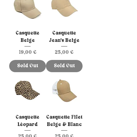
Casquette
Casquette
Beige
Jean's Beige
Prix
Prix
19,00 €
25,00 €
Sold Out
Sold Out
Casquette
Casquette Filet
Léopard
Beige & Blanc
Prix
Prix
25,00 €
25,00 €