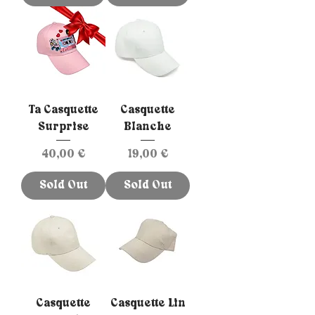
Ta Casquette
Casquette
Surprise
Blanche
Prix
Prix
40,00 €
19,00 €
Sold Out
Sold Out
Casquette
Casquette Lin