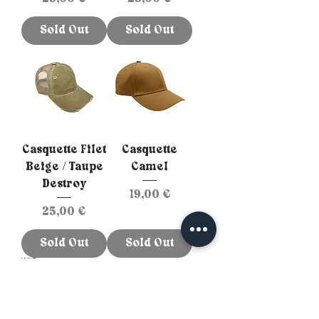
Sold Out
Sold Out
Casquette Filet
Casquette
Beige / Taupe
Camel
Destroy
Prix
19,00 €
Prix
25,00 €
Sold Out
Sold Out