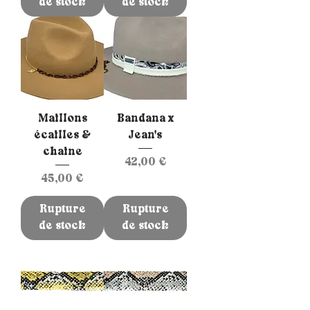
de stock
de stock
Maillons
Bandana x
écailles &
Jean's
chaine
Prix
42,00 €
Prix
45,00 €
Rupture
Rupture
de stock
de stock