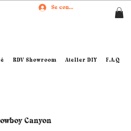
Se connecter
té
RDV Showroom
Atelier DIY
F.A.Q
owboy Canyon