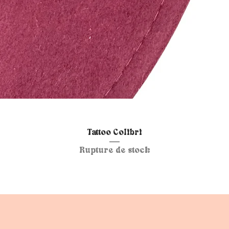
Aperçu rapide
Tattoo Colibri
Rupture de stock