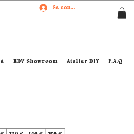
Se connecter
té
RDV Showroom
Atelier DIY
F.A.Q