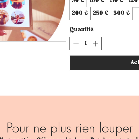
50 €
100 €
110 €
120
200 €
250 €
300 €
Quantité
Ac
Pour ne plus rien louper