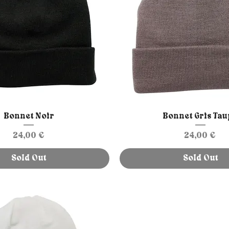
Aperçu rapide
Aperçu rapide
Bonnet Noir
Bonnet Gris Tau
Prix
Prix
24,00 €
24,00 €
Sold Out
Sold Out