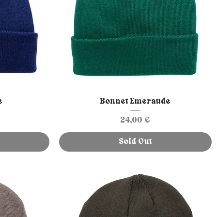
Aperçu rapide
e
Bonnet Emeraude
Prix
24,00 €
Sold Out