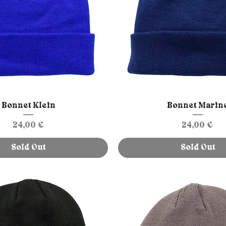
Aperçu rapide
Aperçu rapide
Bonnet Klein
Bonnet Marin
Prix
Prix
24,00 €
24,00 €
Sold Out
Sold Out