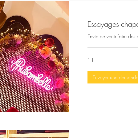
Essayages chap
Envie de venir faire des 
1 h
Envoyer une demand