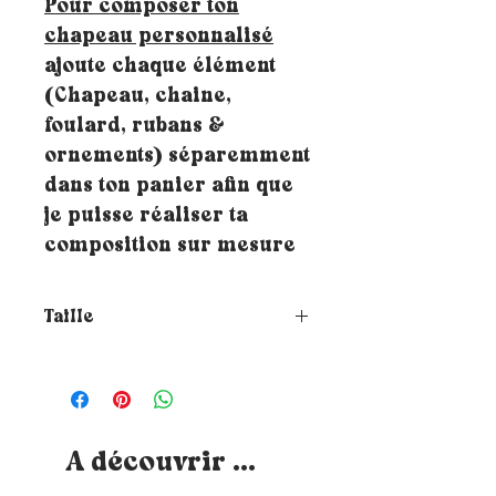
Pour composer ton
chapeau personnalisé
ajoute chaque élément
(Chapeau, chaine,
foulard, rubans &
ornements) séparemment
dans ton panier afin que
je puisse réaliser ta
composition sur mesure
Taille
Comment choisir la taille de
ton chapeau ?
Pour connaitre ta
taille, il te suffit de placer un
mètre ruban autour de ta tête où
tu souhaites que le chapeau
A découvrir ...
repose (à hauteur du front et à