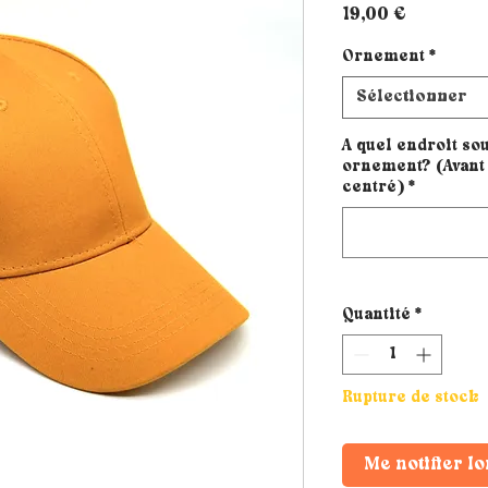
Prix
19,00 €
Ornement
*
Sélectionner
A quel endroit sou
ornement? (Avant 
centré)
*
Quantité
*
Rupture de stock
Me notifier lo