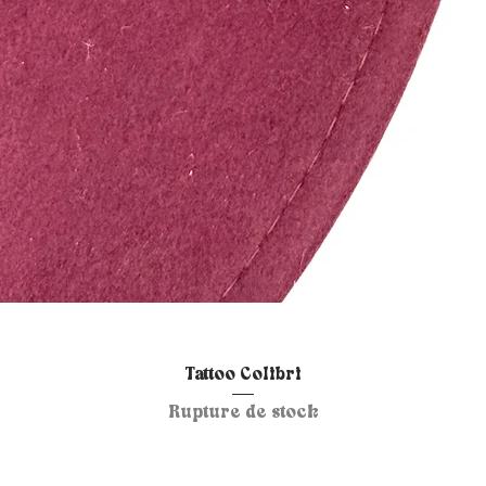
Aperçu rapide
Tattoo Colibri
Rupture de stock