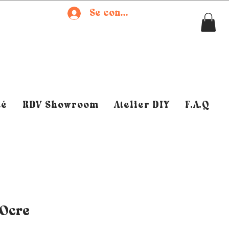
Se connecter
té
RDV Showroom
Atelier DIY
F.A.Q
 Ocre