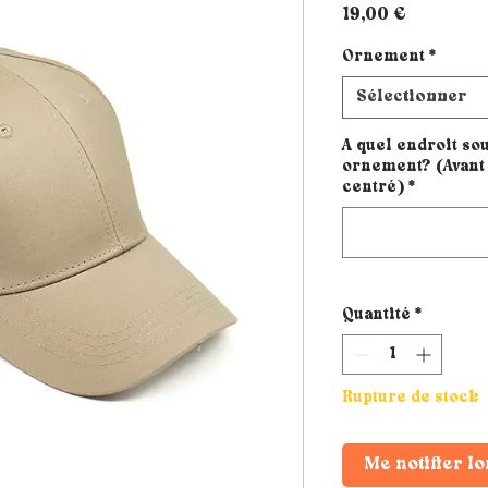
Prix
19,00 €
Ornement
*
Sélectionner
A quel endroit sou
ornement? (Avant 
centré)
*
Quantité
*
Rupture de stock
Me notifier lo