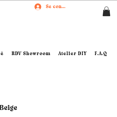
Se connecter
té
RDV Showroom
Atelier DIY
F.A.Q
Beige