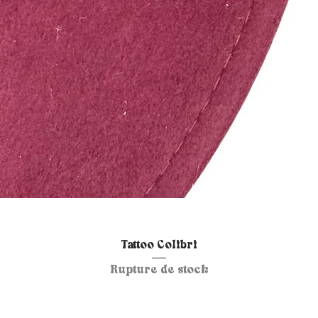
Aperçu rapide
Tattoo Colibri
Rupture de stock