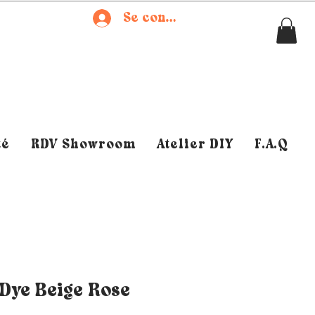
Se connecter
té
RDV Showroom
Atelier DIY
F.A.Q
Dye Beige Rose