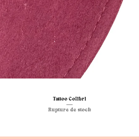
Aperçu rapide
Tattoo Colibri
Rupture de stock