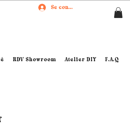
Se connecter
té
RDV Showroom
Atelier DIY
F.A.Q
f