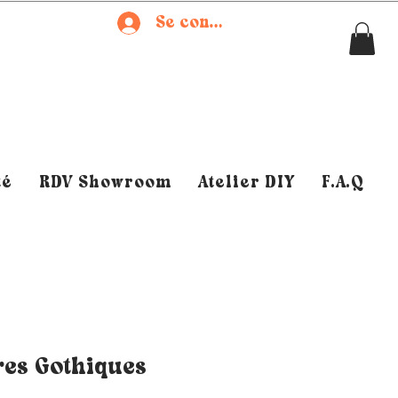
Se connecter
té
RDV Showroom
Atelier DIY
F.A.Q
res Gothiques