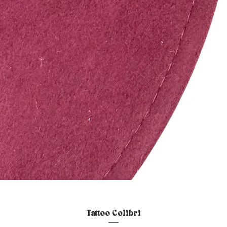
Aperçu rapide
Tattoo Colibri