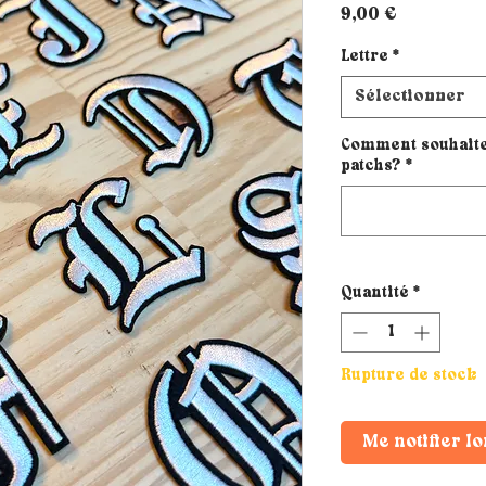
Prix
9,00 €
Lettre
*
Sélectionner
Comment souhaites
patchs?
*
Quantité
*
Rupture de stock
Me notifier lo