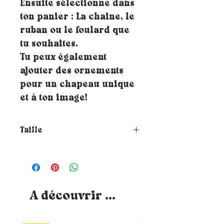
Ensuite sélectionne dans
ton panier : La chaine, le
ruban ou le foulard que
tu souhaites.
Tu peux également
ajouter des ornements
pour un chapeau unique
et à ton image!
Taille
Comment choisir la taille de
ton chapeau ?
Pour connaitre ta
taille, il te suffit de placer un
mètre ruban autour de ta tête où
tu souhaites que le chapeau
A découvrir ...
repose (à hauteur du front et à
environ 1cm au-dessus de tes