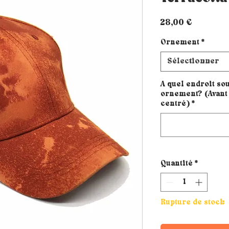
Prix
28,00 €
Ornement
*
Sélectionner
A quel endroit sou
ornement? (Avant 
centré)
*
Quantité
*
Rupture de stock