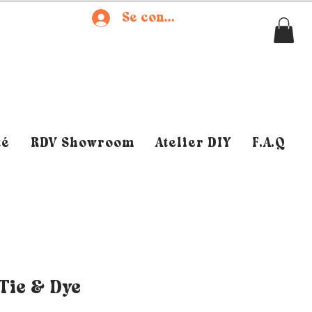
Se connecter
té
RDV Showroom
Atelier DIY
F.A.Q
Tie & Dye