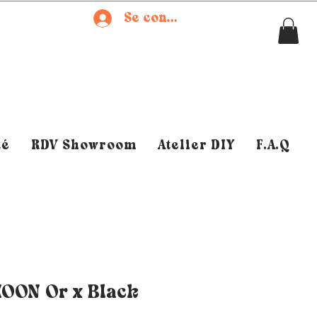
Se connecter
té
RDV Showroom
Atelier DIY
F.A.Q
MOON Or x Black