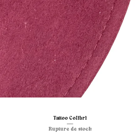
Aperçu rapide
Tattoo Colibri
Rupture de stock