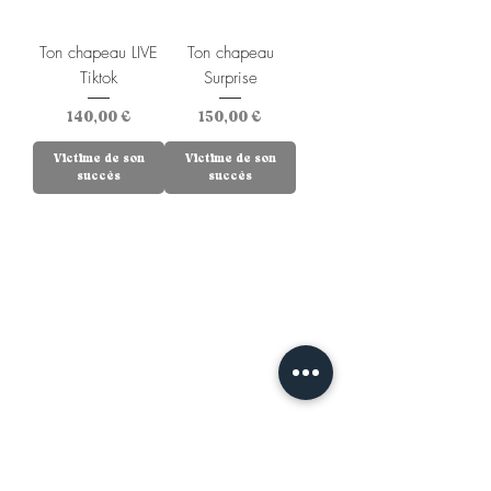
Ton chapeau LIVE
Ton chapeau
Tiktok
Surprise
Prix
Prix
140,00 €
150,00 €
Victime de son
Victime de son
succès
succès